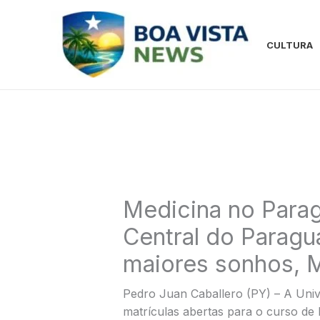
Ir
para
o
CULTURA
conteúdo
Medicina no Parag
Central do Paragua
maiores sonhos, M
Pedro Juan Caballero (PY) – A Univ
matrículas abertas para o curso de 