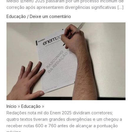
Médio (Enem) 2025 passaram por um processo incomum de
correção após apresentarem divergências significativas […]
Educação
/
Deixe um comentário
Início
Educação
Redações nota mil do Enem 2025 dividiram corretores;
quatro textos tiveram grandes divergências e um chegou a
receber notas 600 e 760 antes de alcançar a pontuação