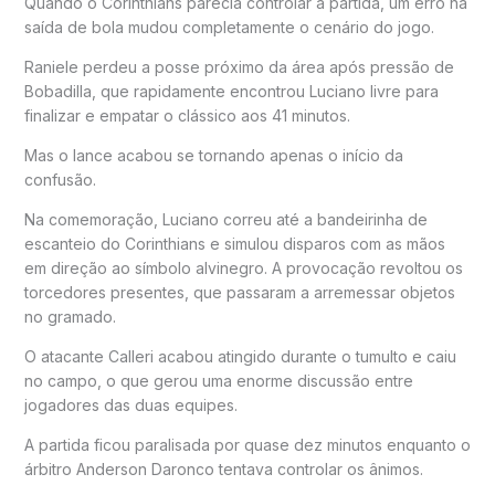
Quando o Corinthians parecia controlar a partida, um erro na
saída de bola mudou completamente o cenário do jogo.
Raniele perdeu a posse próximo da área após pressão de
Bobadilla, que rapidamente encontrou Luciano livre para
finalizar e empatar o clássico aos 41 minutos.
Mas o lance acabou se tornando apenas o início da
confusão.
Na comemoração, Luciano correu até a bandeirinha de
escanteio do Corinthians e simulou disparos com as mãos
em direção ao símbolo alvinegro. A provocação revoltou os
torcedores presentes, que passaram a arremessar objetos
no gramado.
O atacante Calleri acabou atingido durante o tumulto e caiu
no campo, o que gerou uma enorme discussão entre
jogadores das duas equipes.
A partida ficou paralisada por quase dez minutos enquanto o
árbitro
Anderson Daronco
tentava controlar os ânimos.