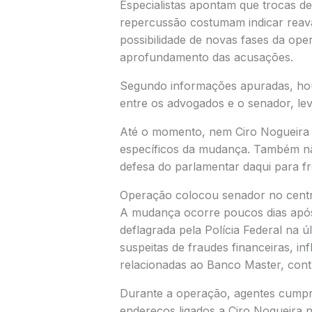
Especialistas apontam que trocas d
repercussão costumam indicar reaval
possibilidade de novas fases da ope
aprofundamento das acusações.
Segundo informações apuradas, houv
entre os advogados e o senador, lev
Até o momento, nem Ciro Nogueira 
específicos da mudança. Também não
defesa do parlamentar daqui para fr
Operação colocou senador no centr
A mudança ocorre poucos dias após
deflagrada pela Polícia Federal na úl
suspeitas de fraudes financeiras, inf
relacionadas ao
Banco Master
, con
Durante a operação, agentes cump
endereços ligados a Ciro Nogueira no