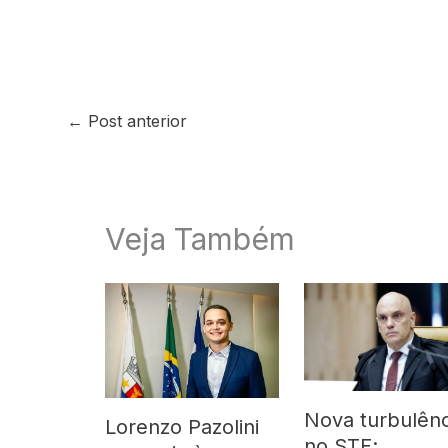
←
Post anterior
Veja Também
Nova turbulênc
Lorenzo Pazolini
no STF: