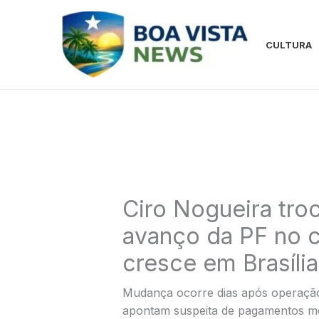
Ir
para
o
CULTURA
conteúdo
Ciro Nogueira tro
avanço da PF no 
cresce em Brasília
Mudança ocorre dias após operação 
apontam suspeita de pagamentos m