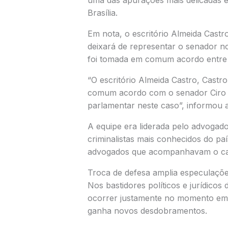
uma das apurações mais delicadas e
Brasília.
Em nota, o escritório Almeida Cast
deixará de representar o senador 
foi tomada em comum acordo entre 
“O escritório Almeida Castro, Cas
comum acordo com o senador Ciro N
parlamentar neste caso”, informou 
A equipe era liderada pelo advogad
criminalistas mais conhecidos do pa
advogados que acompanhavam o caso
Troca de defesa amplia especulaçõ
Nos bastidores políticos e jurídico
ocorrer justamente no momento em 
ganha novos desdobramentos.