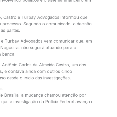
nvolvendo políticos e o sistema financeiro em
ro, Castro e Turbay Advogados informou que
no processo. Segundo o comunicado, a decisão
as partes.
tro e Turbay Advogados vem comunicar que, em
ogueira, não seguirá atuando para o
a banca.
o
Antônio Carlos de Almeida Castro
, um dos
ís, e contava ainda com outros cinco
 desde o início das investigações.
es
s de Brasília, a mudança chamou atenção por
que a investigação da
Polícia Federal
avança e