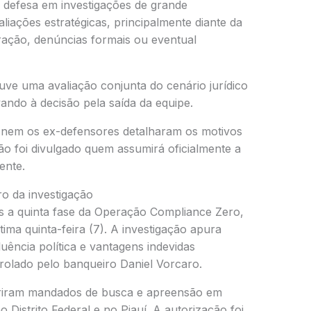
e defesa em investigações de grande
iações estratégicas, principalmente diante da
ração, denúncias formais ou eventual
e uma avaliação conjunta do cenário jurídico
ando à decisão pela saída da equipe.
nem os ex-defensores detalharam os motivos
 foi divulgado quem assumirá oficialmente a
ente.
o da investigação
 a quinta fase da Operação Compliance Zero,
tima quinta-feira (7). A investigação apura
luência política e vantagens indevidas
trolado pelo banqueiro Daniel Vorcaro.
riram mandados de busca e apreensão em
 Distrito Federal e no Piauí. A autorização foi