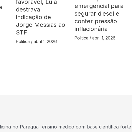
favorável, Lula
emergencial para
a
destrava
segurar diesel e
indicação de
conter pressão
Jorge Messias ao
inflacionária
STF
Politica
/
abril 1, 2026
Politica
/
abril 1, 2026
icina no Paraguai: ensino médico com base científica forte 