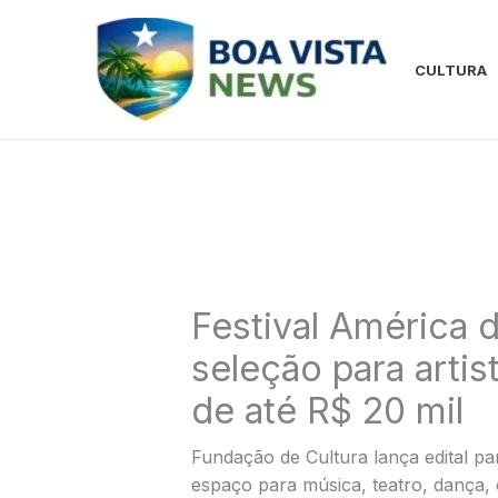
Ir
para
o
CULTURA
conteúdo
Festival América 
seleção para arti
de até R$ 20 mil
Fundação de Cultura lança edital p
espaço para música, teatro, dança,