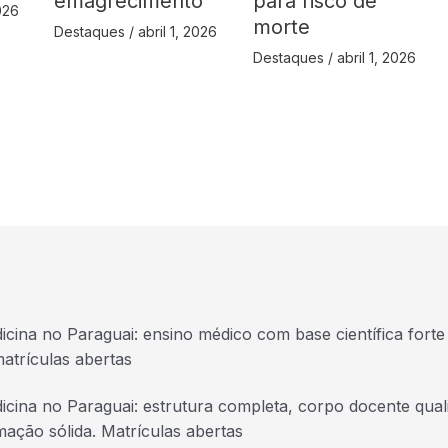
emagrecimento
para risco de
2026
morte
Destaques
/
abril 1, 2026
Destaques
/
abril 1, 2026
icina no Paraguai: ensino médico com base científica forte 
atrículas abertas
icina no Paraguai: estrutura completa, corpo docente quali
mação sólida. Matrículas abertas