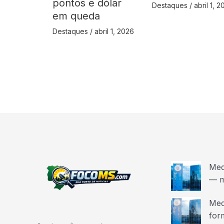
pontos e dólar
Destaques
/
abril 1, 
em queda
Destaques
/
abril 1, 2026
Med
— m
Med
for