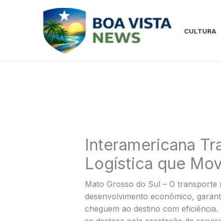
Ir
para
o
CULTURA
conteúdo
Interamericana Tr
Logística que Mo
Mato Grosso do Sul – O transporte
desenvolvimento econômico, garant
cheguem ao destino com eficiência.