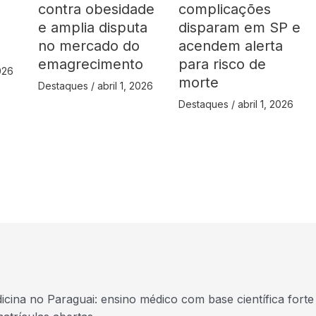
contra obesidade
complicações
á
e amplia disputa
disparam em SP e
no mercado do
acendem alerta
emagrecimento
para risco de
2026
morte
Destaques
/
abril 1, 2026
Destaques
/
abril 1, 2026
icina no Paraguai: ensino médico com base científica forte 