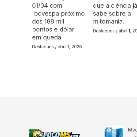
01/04 com
que a ciência j
Ibovespa próximo
sabe sobre a
dos 188 mil
mitomania.
pontos e dólar
Destaques
/
abril 1, 
em queda
Destaques
/
abril 1, 2026
Med