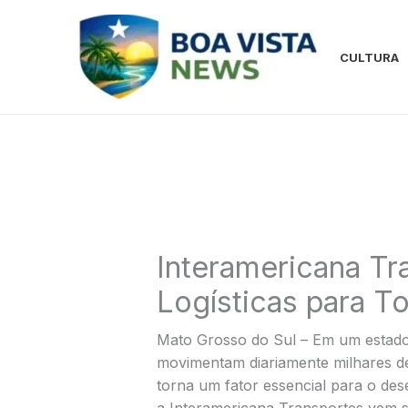
Ir
para
o
CULTURA
conteúdo
Interamericana Tr
Logísticas para T
Mato Grosso do Sul – Em um estado 
movimentam diariamente milhares de 
torna um fator essencial para o de