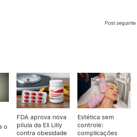
Post seguint
FDA aprova nova
Estética sem
pílula da Eli Lilly
controle:
a o
contra obesidade
complicações
á