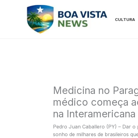
Ir
para
o
CULTURA
conteúdo
Medicina no Parag
médico começa aqu
na Interamericana
Pedro Juan Caballero (PY) – Dar o 
sonho de milhares de brasileiros q