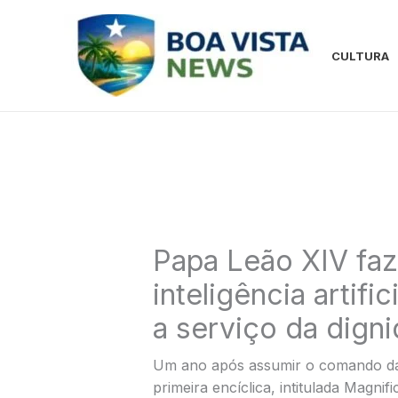
Ir
para
o
CULTURA
conteúdo
Papa Leão XIV faz
inteligência artifi
a serviço da dign
Um ano após assumir o comando da I
primeira encíclica, intitulada Magn