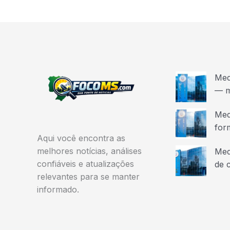
Med
— m
Med
for
Aqui você encontra as
melhores notícias, análises
Med
confiáveis e atualizações
de 
relevantes para se manter
informado.